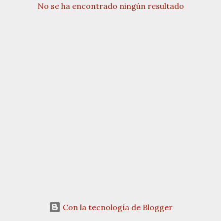
No se ha encontrado ningún resultado
E
n
t
r
a
d
a
s
Con la tecnología de Blogger