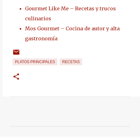
Gourmet Like Me – Recetas y trucos
culinarios
Mos Gourmet – Cocina de autor y alta
gastronomía
PLATOS PRINCIPALES
RECETAS
C
o
m
e