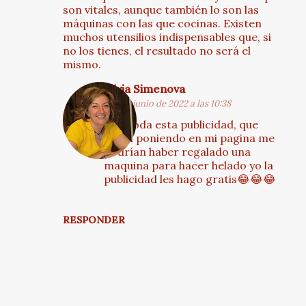
o
son vitales, aunque también lo son las
m
máquinas con las que cocinas. Existen
muchos utensilios indispensables que, si
e
no los tienes, el resultado no será el
n
mismo.
t
Silvia Simenova
a
10 de junio de 2022 a las 10:38
r
Con toda esta publicidad, que
i
están poniendo en mi pagina me
podrían haber regalado una
o
maquina para hacer helado yo la
s
publicidad les hago gratis😂😂😂
RESPONDER