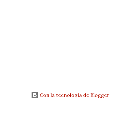
e
n
t
a
r
i
o
Con la tecnología de Blogger