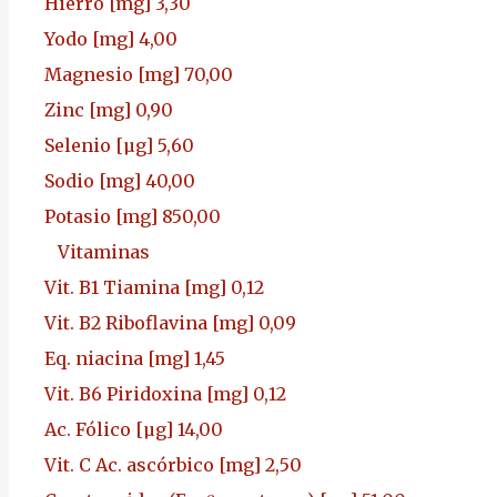
Hierro [mg]
3,30
Yodo [mg]
4,00
Magnesio [mg]
70,00
Zinc [mg]
0,90
Selenio [µg]
5,60
Sodio [mg]
40,00
Potasio [mg]
850,00
Vitaminas
Vit. B1 Tiamina [mg]
0,12
Vit. B2 Riboflavina [mg]
0,09
Eq. niacina [mg]
1,45
Vit. B6 Piridoxina [mg]
0,12
Ac. Fólico [µg]
14,00
Vit. C Ac. ascórbico [mg]
2,50