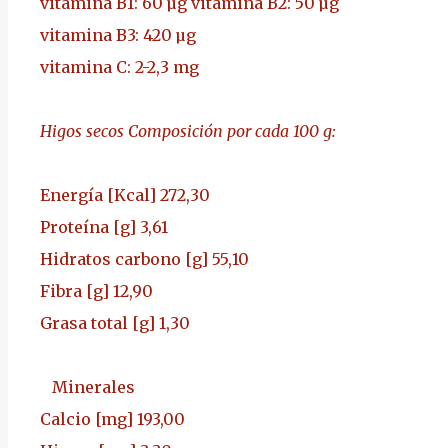
vitamina B1: 60 µg
vitamina B2: 50 µg
vitamina B3: 420 µg
vitamina C: 2-2,3 mg
Higos secos Composición por cada 100 g:
Energía [Kcal]
272,30
Proteína [g]
3,61
Hidratos carbono [g]
55,10
Fibra [g]
12,90
Grasa total [g]
1,30
Minerales
Calcio [mg]
193,00