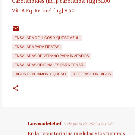
Carotenoides (Eq. β carotenos) [µg]
51,00
Vit. A Eq. Retincl [µg]
8,50
ENSALADA DE HIGOS Y QUESO AZUL
ENSALADA PARA FIESTAS
ENSALADAS DE VERANO PARA INVITADOS
ENSALADAS ORIGINALES PARA CENAR
HIGOS CON JAMON Y QUESO
RECETAS CON HIGOS
Lacasadelchef
9 de junio de 2022 a las 7:27
C
En la repostería las medidas y los tiempos