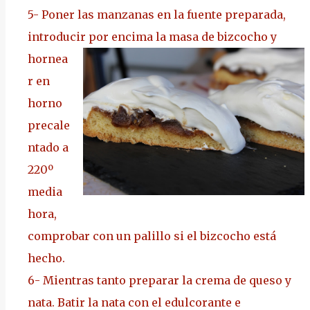
5-
Poner las manzanas en la fuente preparada,
introducir por encima la masa de bizcocho y
hornea
r en
horno
precale
ntado a
220º
media
hora,
comprobar con un palillo si el bizcocho está
hecho.
6-
Mientras tanto preparar la crema de queso y
nata. Batir la nata con el edulcorante e