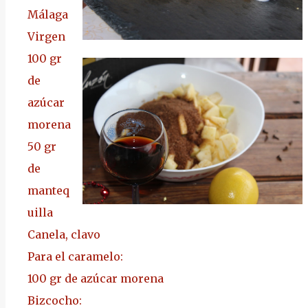
Málaga
Virgen
100 gr
de
azúcar
morena
50 gr
de
manteq
uilla
Canela, clavo
Para el caramelo:
100 gr de azúcar morena
Bizcocho: