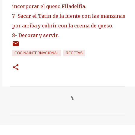
incorporar el queso Filadelfia.
7-
Sacar el Tatin de la fuente con las manzanas
por arriba y cubrir con la crema de queso.
8-
Decorar y servir.
COCINA INTERNACIONAL
RECETAS
C
o
m
e
n