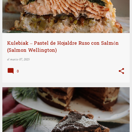
Kulebiak – Pastel de Hojaldre Ruso con Salmón
(Salmon Wellington)
el
marzo 07, 2025
0