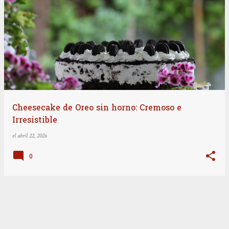
E
n
t
r
a
d
a
Cheesecake de Oreo sin horno: Cremoso e
Irresistible
s
el
abril 22, 2026
0