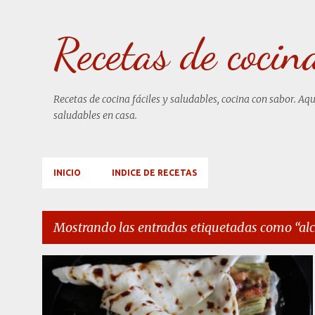
Recetas de cocin
Recetas de cocina fáciles y saludables, cocina con sabor. Aq
saludables en casa.
INICIO
INDICE DE RECETAS
Mostrando las entradas etiquetadas como
al
E
ALCACHOFAS AL PEDRO XIMENEZ
+
4
n