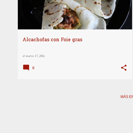
t
r
a
d
a
Alcachofas con Foie gras
s
el
marzo 17, 2016
0
MÁS E