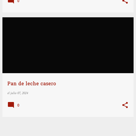
0
Pan de leche casero
el
julio 07, 2024
0