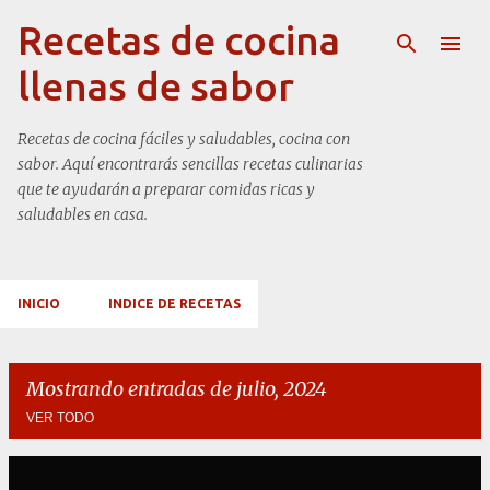
Ir al contenido principal
Recetas de cocina
llenas de sabor
Recetas de cocina fáciles y saludables, cocina con
sabor. Aquí encontrarás sencillas recetas culinarias
que te ayudarán a preparar comidas ricas y
saludables en casa.
INICIO
INDICE DE RECETAS
Mostrando entradas de julio, 2024
VER TODO