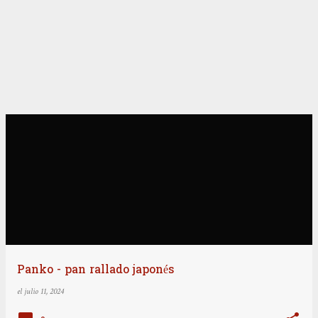
Panko - pan rallado japonés
el
julio 11, 2024