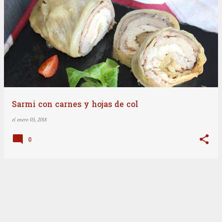
E
n
t
r
a
d
a
Sarmi con carnes y hojas de col
s
el
enero 03, 2018
0