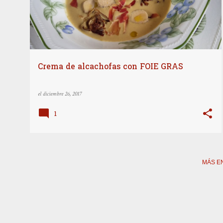
t
r
a
d
a
Crema de alcachofas con FOIE GRAS
s
el
diciembre 26, 2017
1
MÁS E