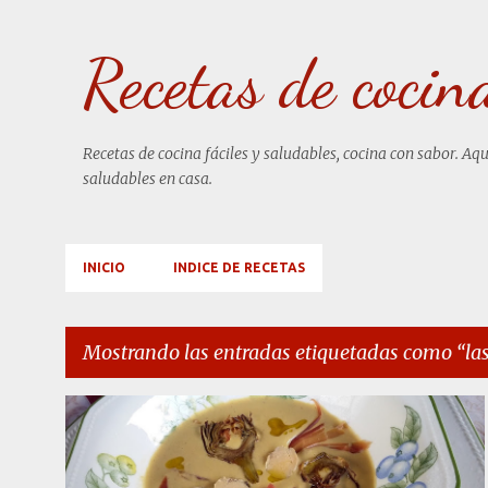
Recetas de cocin
Recetas de cocina fáciles y saludables, cocina con sabor. Aq
saludables en casa.
INICIO
INDICE DE RECETAS
Mostrando las entradas etiquetadas como
la
E
ALCACHOFAS CON FOIE
+
3
n