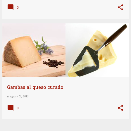
0
Gambas al queso curado
el
agosto 01, 2013
0