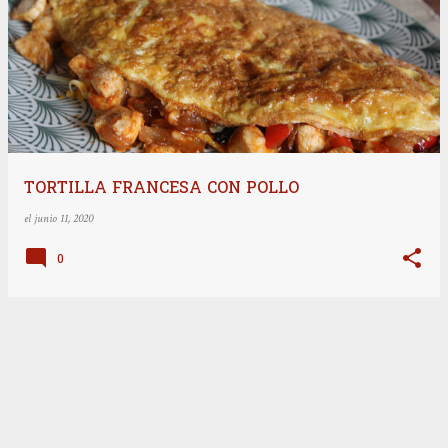
E
n
t
r
a
d
a
TORTILLA FRANCESA CON POLLO
s
el
junio 11, 2020
0