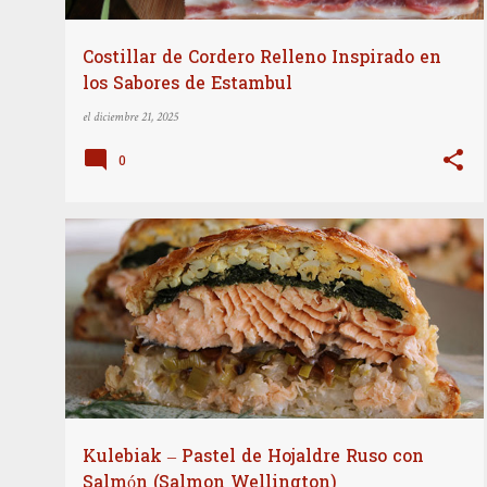
Costillar de Cordero Relleno Inspirado en
los Sabores de Estambul
el
diciembre 21, 2025
0
COCINA INTERNACIONAL
PLATOS PRINCIPALES
+
RECETAS
Kulebiak – Pastel de Hojaldre Ruso con
Salmón (Salmon Wellington)