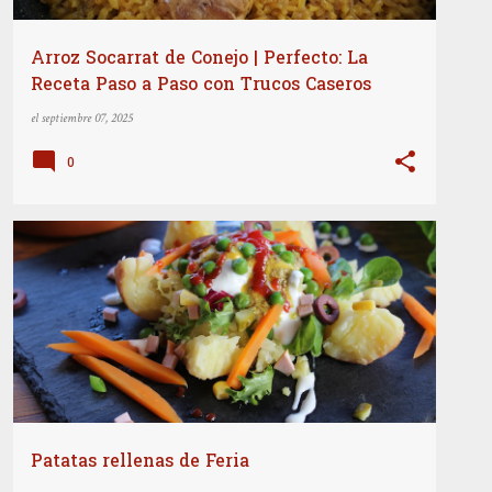
Arroz Socarrat de Conejo | Perfecto: La
Receta Paso a Paso con Trucos Caseros
el
septiembre 07, 2025
0
COCINA INTERNACIONAL
PLATOS PRINCIPALES
+
RECETAS
Patatas rellenas de Feria