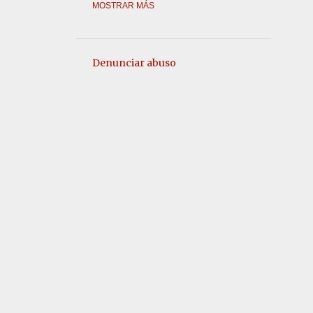
APERITIVOS
APERITIVOS FACILES
MOSTRAR MÁS
APERITIVOS GOURMET
APERITIVOS PARA SORPRENDER
Denunciar abuso
APROVECHAMIENTO
ARROCES Y PASTAS
AVES RELLENOS
BACALAO DESALADO
BAJO CALORIAS
BALSÁMICO
BANITSA BULGARA
BARBACOA
BIZCOCHO DE CHOCOLATE RELLENO DE FRESAS
BOCADILLOS CALIENTES
BOCADILLOS ESPECIALES PARA BAR
BOCADILLOS ESPECTACULARES