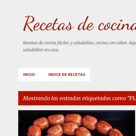
Recetas de cocin
Recetas de cocina fáciles y saludables, cocina con sabor. Aq
saludables en casa.
INICIO
INDICE DE RECETAS
Mostrando las entradas etiquetadas como
PL
E
CARNES
EMBUTIDOS CASEROS
n
PLATOS PRINCIPALES
RECETAS
+