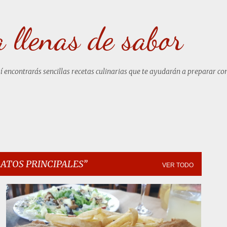
Ir al contenido principal
a llenas de sabor
uí encontrarás sencillas recetas culinarias que te ayudarán a preparar co
ATOS PRINCIPALES
VER TODO
CACHOPO ASTURIANO
+
4