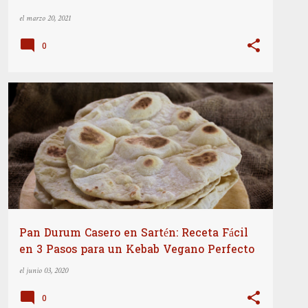
el
marzo 20, 2021
0
COCINA INTERNACIONAL
+
2
Pan Durum Casero en Sartén: Receta Fácil
en 3 Pasos para un Kebab Vegano Perfecto
el
junio 03, 2020
0