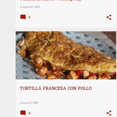
el
marzo 07, 2025
0
COCINA INTERNACIONAL
DESAYUNOS Y BRUNCH
PLATOS PRINCIPALES
RECETAS
+
TORTILLA FRANCESA CON POLLO
el
junio 11, 2020
0