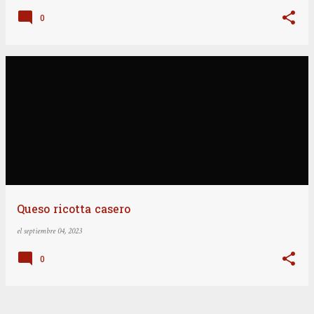
0
Queso ricotta casero
el
septiembre 04, 2023
0