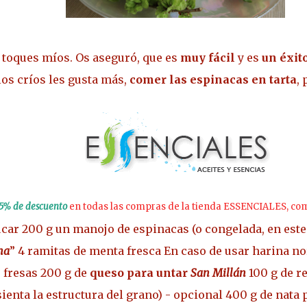
 toques míos. Os aseguró, que es
muy fácil
y es
un éxit
los críos les gusta más,
comer las espinacas en tarta
,
 5% de descuento
en todas las compras de la tienda ESSENCIALES, com
úcar
200 g un manojo de espinacas (o congelada, en este
na
”
4 ramitas de menta fresca
En caso de usar harina no
e fresas
200 g de
queso para untar
San Millán
100 g de re
sienta la estructura del grano) - opcional
400 g de nata