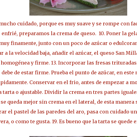
n mucho cuidado, porque es muy suave y se rompe con facil
 enfrié, preparamos la crema de queso.
10. Poner la ge
s muy finamente, junto con un poco de azúcar o edulcoran
r a la velocidad baja, añadir el azúcar, el queso San Mil
 homogénea y firme.
13. Incorporar las fresas trituradas
ebe de estar firme. Prueba el punto de azúcar, en est
ápidamente. Conservar en el frio, antes de empezar a mon
arta o ajustable. Dividir la crema en tres partes iguales,
í se queda mejor sin crema en el lateral, de esta manera 
rar el pastel de las paredes del aro, pasa con cuidado un
era, o como te gusta.
19. Es bueno que la tarta se quede 