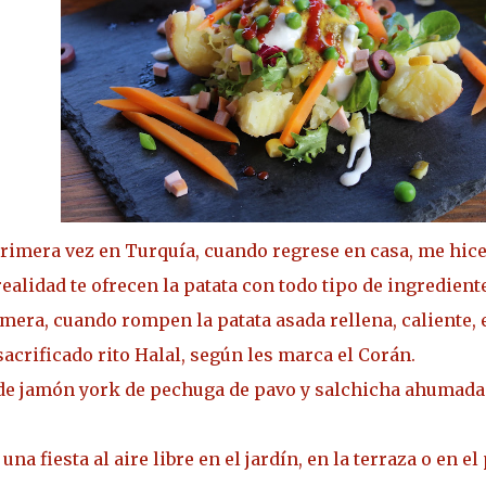
rimera vez en Turquía, cuando regrese en casa, me hice
realidad te ofrecen la patata con todo tipo de ingredient
mera, cuando rompen la patata asada rellena, caliente, e
acrificado rito Halal, según les marca el Corán.
 de jamón york de pechuga de pavo y salchicha ahumada 
na fiesta al aire libre en el jardín, en la terraza o en e