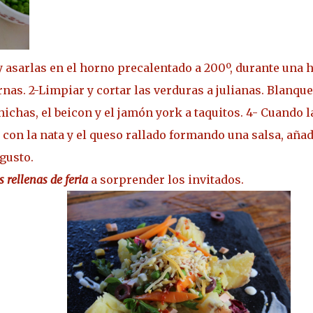
 y asarlas en el horno precalentado a 200º, durante una
rnas. 2-Limpiar y cortar las verduras a julianas.
Blanquea
hichas, el beicon y el jamón york a taquitos. 4- Cuando l
on la nata y el queso rallado formando una salsa, añade
 gusto.
 rellenas de feria
a sorprender los invitados.