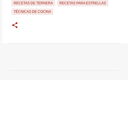
RECETAS DE TERNERA
RECETAS PARA ESTRELLAS
TÉCNICAS DE COCINA
C
o
m
e
n
t
a
r
i
o